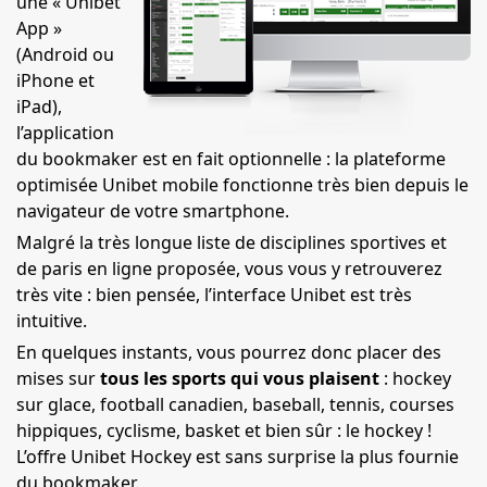
une « Unibet
App »
(Android ou
iPhone et
iPad),
l’application
du bookmaker est en fait optionnelle : la plateforme
optimisée Unibet mobile fonctionne très bien depuis le
navigateur de votre smartphone.
Malgré la très longue liste de disciplines sportives et
de paris en ligne proposée, vous vous y retrouverez
très vite : bien pensée, l’interface Unibet est très
intuitive.
En quelques instants, vous pourrez donc placer des
mises sur
tous les sports qui vous plaisent
: hockey
sur glace, football canadien, baseball, tennis, courses
hippiques, cyclisme, basket et bien sûr : le hockey !
L’offre Unibet Hockey est sans surprise la plus fournie
du bookmaker.