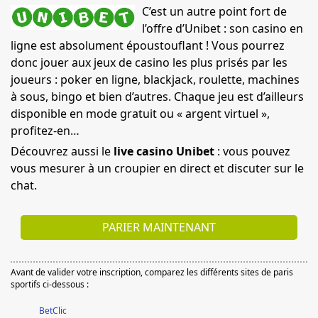
C’est un autre point fort de
l’offre d’Unibet : son casino en
ligne est absolument époustouflant ! Vous pourrez
donc jouer aux jeux de casino les plus prisés par les
joueurs : poker en ligne, blackjack, roulette, machines
à sous, bingo et bien d’autres. Chaque jeu est d’ailleurs
disponible en mode gratuit ou « argent virtuel »,
profitez-en…
Découvrez aussi le
live casino Unibet
: vous pouvez
vous mesurer à un croupier en direct et discuter sur le
chat.
PARIER MAINTENANT
Avant de valider votre inscription, comparez les différents sites de paris
sportifs ci-dessous :
BetClic