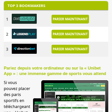
TOP 3 BOOKMAKERS
1
PARIER MAINTENANT
2
PARIER MAINTENANT
3
PARIER MAINTENANT
Pariez depuis votre ordinateur ou sur la « Unibet
App » : une immense gamme de sports vous attend
Si vous
pouvez placer
des paris
sportifs en
téléchargeant