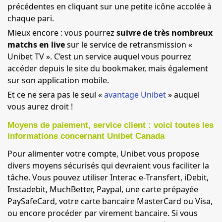
précédentes en cliquant sur une petite icône accolée à
chaque pari.
Mieux encore : vous pourrez
suivre de très nombreux
matchs en live
sur le service de retransmission «
Unibet TV ». C’est un service auquel vous pourrez
accéder depuis le site du bookmaker, mais également
sur son application mobile.
Et ce ne sera pas le seul «
avantage Unibet
» auquel
vous aurez droit !
Moyens de paiement, service client : voici toutes les
informations concernant Unibet Canada
Pour alimenter votre compte, Unibet vous propose
divers moyens sécurisés qui devraient vous faciliter la
tâche. Vous pouvez utiliser Interac e‑Transfert, iDebit,
Instadebit, MuchBetter, Paypal, une carte prépayée
PaySafeCard, votre carte bancaire MasterCard ou Visa,
ou encore procéder par virement bancaire. Si vous